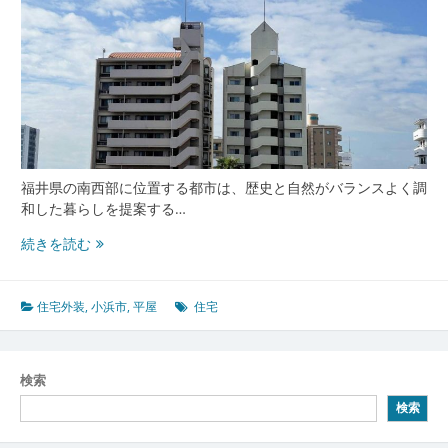
福井県の南西部に位置する都市は、歴史と自然がバランスよく調
和した暮らしを提案する…
小
続きを読む
浜
市
で
住宅外装
,
小浜市
,
平屋
住宅
紡
ぐ
平
検索
屋
検索
と
自