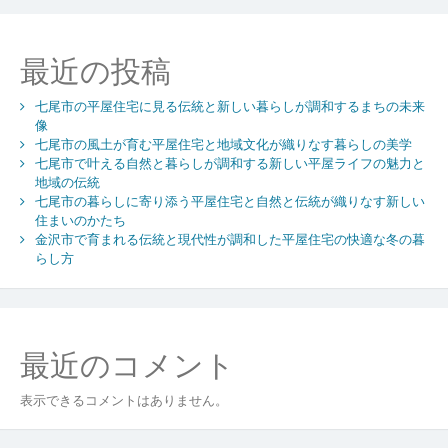
然
が
調
最近の投稿
和
す
七尾市の平屋住宅に見る伝統と新しい暮らしが調和するまちの未来
る
像
新
七尾市の風土が育む平屋住宅と地域文化が織りなす暮らしの美学
し
七尾市で叶える自然と暮らしが調和する新しい平屋ライフの魅力と
い
地域の伝統
暮
七尾市の暮らしに寄り添う平屋住宅と自然と伝統が織りなす新しい
ら
住まいのかたち
し
金沢市で育まれる伝統と現代性が調和した平屋住宅の快適な冬の暮
の
らし方
か
た
ち
最近のコメント
表示できるコメントはありません。