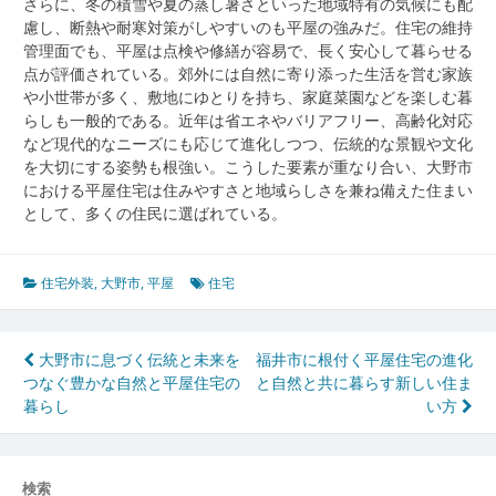
さらに、冬の積雪や夏の蒸し暑さといった地域特有の気候にも配
慮し、断熱や耐寒対策がしやすいのも平屋の強みだ。住宅の維持
管理面でも、平屋は点検や修繕が容易で、長く安心して暮らせる
点が評価されている。郊外には自然に寄り添った生活を営む家族
や小世帯が多く、敷地にゆとりを持ち、家庭菜園などを楽しむ暮
らしも一般的である。近年は省エネやバリアフリー、高齢化対応
など現代的なニーズにも応じて進化しつつ、伝統的な景観や文化
を大切にする姿勢も根強い。こうした要素が重なり合い、大野市
における平屋住宅は住みやすさと地域らしさを兼ね備えた住まい
として、多くの住民に選ばれている。
住宅外装
,
大野市
,
平屋
住宅
投
大野市に息づく伝統と未来を
福井市に根付く平屋住宅の進化
つなぐ豊かな自然と平屋住宅の
と自然と共に暮らす新しい住ま
稿
暮らし
い方
ナ
ビ
検索