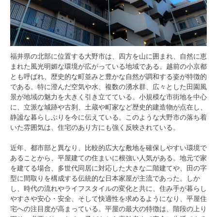
福井県の北部に位置する大野市は、四方を山に囲まれ、自然に恵
まれた風光明媚な環境が広がっている地域である。
越前の小京都
とも呼ばれ、歴史的な町並みと豊かな自然が調和する姿が特徴的
である。特に澄んだ空気や水、複数の湧水群、広々とした田園風
景が地域の魅力を大きく引き立てている。小規模な市街地を中心
に、立派な城跡や古刹、土蔵や町家など歴史的建造物が点在し、
静謐な暮らしぶりを今に伝えている。このような大野市の落ち着
いた雰囲気は、住宅のあり方にも強く反映されている。
近年、都市部と異なり、比較的広大な敷地を確保しやすい環境で
あることから、平屋建ての住まいに根強い人気がある。地元で家
を建てる場合、多世代同居に対応した大きな二階建てや、田の字
型に間取りを構成する伝統的な日本家屋が主流であった。しか
し、時代の流れやライフスタイルの変化と共に、住み手が暮らし
やすさや安心・安全、そして快適性を求めるようになり、平屋住
宅への注目度が高まっている。平屋の最大の特徴は、階段の上り