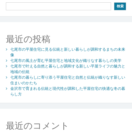
ゲ
検索
ー
シ
ョ
最近の投稿
ン
七尾市の平屋住宅に見る伝統と新しい暮らしが調和するまちの未来
像
七尾市の風土が育む平屋住宅と地域文化が織りなす暮らしの美学
七尾市で叶える自然と暮らしが調和する新しい平屋ライフの魅力と
地域の伝統
七尾市の暮らしに寄り添う平屋住宅と自然と伝統が織りなす新しい
住まいのかたち
金沢市で育まれる伝統と現代性が調和した平屋住宅の快適な冬の暮
らし方
最近のコメント