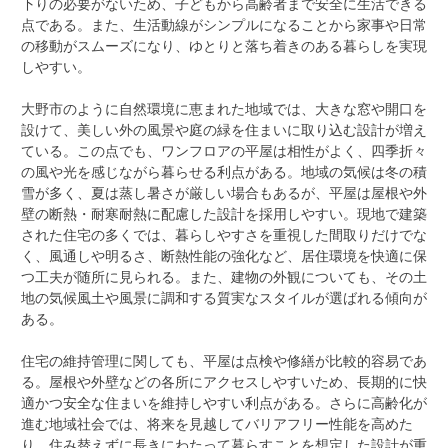
下りの必要がないため、子どもから高齢者まで安全に生活できる
点である。また、生活動線がシンプルになることから家事や日常
の移動がスムーズになり、ゆとりと落ち着きのある暮らしを実現
しやすい。
大野市のように自然環境に恵まれた地域では、大きな窓や開口を
設けて、美しい外の風景や庭の緑を住まいに取り込む設計が増え
ている。この点でも、ワンフロアの平屋は相性がよく、四季折々
の風や光を感じながら暮らせる利点がある。地域の気候は冬の積
雪が多く、夏は蒸し暑さが厳しい場合もあるが、平屋は屋根や外
壁の断熱・耐寒耐熱に配慮した設計を採用しやすい。現地で建築
された住宅の多くでは、暮らしやすさを重視した間取りだけでな
く、風通しや明るさ、断熱性能の強化など、居住環境を快適に保
つ工夫が随所に見られる。また、建物の外観についても、その土
地の気候風土や風景に調和する質実なスタイルが選ばれる傾向が
ある。
住宅の維持管理に関しても、平屋は点検や修繕が比較的容易であ
る。屋根や外壁などの各所にアクセスしやすいため、長期的に快
適かつ安全な住まいを維持しやすい利点がある。さらに高齢化が
進む地域社会では、将来を見越してバリアフリー性能を高めた
り、住み替えずに長きにわたって暮らすことを想定した設計が重