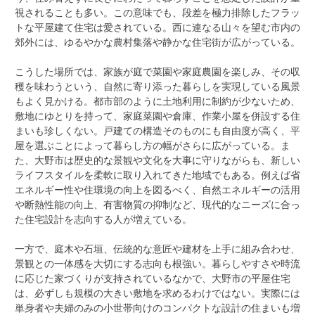
視されることも多い。この意味でも、段差を極力排除したフラッ
トな平屋建て住宅は愛されている。西に連なる山々を望む市内の
郊外には、ゆるやかな農村集落や静かな住宅街が広がっている。
こうした場所では、家族が庭で菜園や家庭農園を楽しみ、その収
穫を味わうという、自然に寄り添った暮らしを実現している風景
もよく見かける。都市部のように土地利用に制約が少ないため、
敷地にゆとりを持って、家庭菜園や倉庫、作業小屋を併設する住
まいも珍しくない。戸建ての構造そのものにも自由度が高く、平
屋を選ぶことによって暮らし方の幅がさらに広がっている。ま
た、大野市は歴史的な景観や文化を大事に守りながらも、新しい
ライフスタイルを柔軟に取り入れてきた地域でもある。例えば省
エネルギー性や住環境の向上を図るべく、自然エネルギーの活用
や断熱性能の向上、有害物質の抑制など、現代的なニーズに合っ
た住宅設計を志向する人が増えている。
一方で、庭木や石垣、伝統的な意匠や建材を上手に組み合わせ、
景観との一体感を大切にする志向も根強い。暮らしやすさや時流
に応じた家づくりが支持されているなかで、大野市の平屋住宅
は、必ずしも規模の大きい敷地を求めるわけではない。実際には
単身者や夫婦のみの小世帯向けのコンパクトな設計の住まいも増