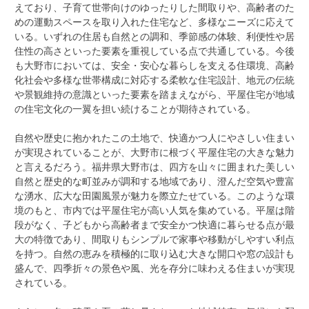
えており、子育て世帯向けのゆったりした間取りや、高齢者のた
めの運動スペースを取り入れた住宅など、多様なニーズに応えて
いる。いずれの住居も自然との調和、季節感の体験、利便性や居
住性の高さといった要素を重視している点で共通している。今後
も大野市においては、安全・安心な暮らしを支える住環境、高齢
化社会や多様な世帯構成に対応する柔軟な住宅設計、地元の伝統
や景観維持の意識といった要素を踏まえながら、平屋住宅が地域
の住宅文化の一翼を担い続けることが期待されている。
自然や歴史に抱かれたこの土地で、快適かつ人にやさしい住まい
が実現されていることが、大野市に根づく平屋住宅の大きな魅力
と言えるだろう。福井県大野市は、四方を山々に囲まれた美しい
自然と歴史的な町並みが調和する地域であり、澄んだ空気や豊富
な湧水、広大な田園風景が魅力を際立たせている。このような環
境のもと、市内では平屋住宅が高い人気を集めている。平屋は階
段がなく、子どもから高齢者まで安全かつ快適に暮らせる点が最
大の特徴であり、間取りもシンプルで家事や移動がしやすい利点
を持つ。自然の恵みを積極的に取り込む大きな開口や窓の設計も
盛んで、四季折々の景色や風、光を存分に味わえる住まいが実現
されている。